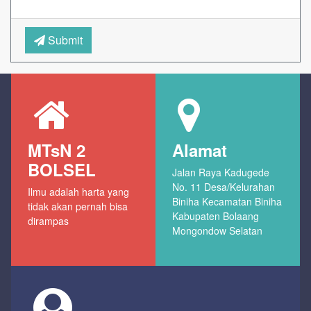
Submit
MTsN 2
Alamat
BOLSEL
Jalan Raya Kadugede
No. 11 Desa/Kelurahan
Ilmu adalah harta yang
Biniha Kecamatan Biniha
tidak akan pernah bisa
Kabupaten Bolaang
dirampas
Mongondow Selatan