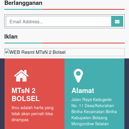
Berlangganan
Iklan
MTsN 2
Alamat
BOLSEL
Jalan Raya Kadugede
No. 11 Desa/Kelurahan
Ilmu adalah harta yang
Biniha Kecamatan Biniha
tidak akan pernah bisa
Kabupaten Bolaang
dirampas
Mongondow Selatan