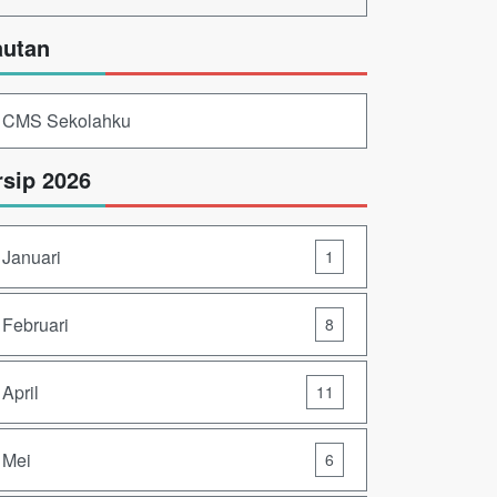
autan
CMS Sekolahku
rsip 2026
Januari
1
Februari
8
April
11
Mei
6