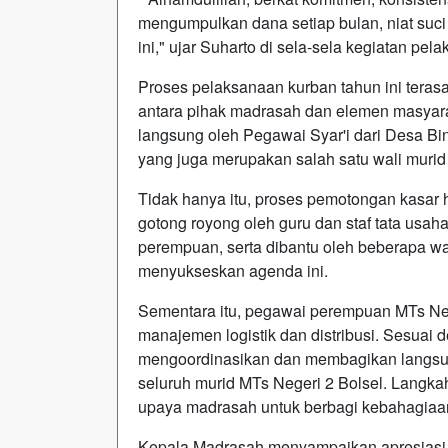
mengumpulkan dana setiap bulan, niat suci
ini," ujar Suharto di sela-sela kegiatan pel
Proses pelaksanaan kurban tahun ini terasa
antara pihak madrasah dan elemen masyar
langsung oleh Pegawai Syar'i dari Desa Bi
yang juga merupakan salah satu wali murid
Tidak hanya itu, proses pemotongan kasar
gotong royong oleh guru dan staf tata usaha 
perempuan, serta dibantu oleh beberapa wa
menyukseskan agenda ini.
Sementara itu, pegawai perempuan MTs Neg
manajemen logistik dan distribusi. Sesua
mengoordinasikan dan membagikan langsun
seluruh murid MTs Negeri 2 Bolsel. Langkah
upaya madrasah untuk berbagi kebahagiaan 
Kepala Madrasah menyampaikan apresiasi y