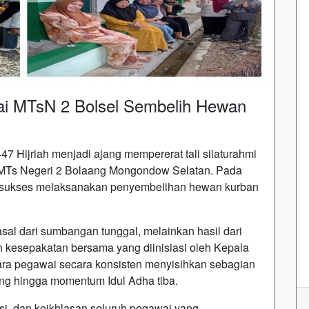
i MTsN 2 Bolsel Sembelih Hewan
7 Hijriah menjadi ajang mempererat tali silaturahmi
r MTs Negeri 2 Bolaang Mongondow Selatan. Pada
ah sukses melaksanakan penyembelihan hewan kurban
sal dari sumbangan tunggal, melainkan hasil dari
an kesepakatan bersama yang diinisiasi oleh Kepala
ra pegawai secara konsisten menyisihkan sebagian
ung hingga momentum Idul Adha tiba.
nsi, dan keikhlasan seluruh pegawai yang