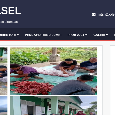
LSEL
mtsn2bols
bisa dirampas
DIREKTORI
PENDAFTARAN ALUMNI
PPDB 2024
GALERI