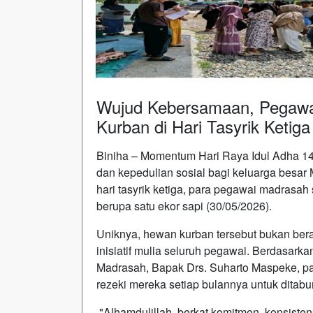
Wujud Kebersamaan, Pegawa
Kurban di Hari Tasyrik Ketiga
Biniha – Momentum Hari Raya Idul Adha 144
dan kepedulian sosial bagi keluarga besa
hari tasyrik ketiga, para pegawai madras
berupa satu ekor sapi (30/05/2026).
Uniknya, hewan kurban tersebut bukan bera
inisiatif mulia seluruh pegawai. Berdasark
Madrasah, Bapak Drs. Suharto Maspeke, pa
rezeki mereka setiap bulannya untuk ditab
"Alhamdulillah, berkat komitmen, konsiste