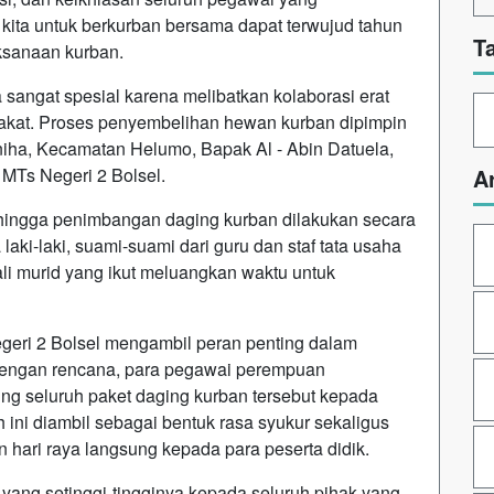
 kita untuk berkurban bersama dapat terwujud tahun
T
aksanaan kurban.
 sangat spesial karena melibatkan kolaborasi erat
akat. Proses penyembelihan hewan kurban dipimpin
niha, Kecamatan Helumo, Bapak Al - Abin Datuela,
 MTs Negeri 2 Bolsel.
A
 hingga penimbangan daging kurban dilakukan secara
laki-laki, suami-suami dari guru dan staf tata usaha
li murid yang ikut meluangkan waktu untuk
eri 2 Bolsel mengambil peran penting dalam
i dengan rencana, para pegawai perempuan
g seluruh paket daging kurban tersebut kepada
 ini diambil sebagai bentuk rasa syukur sekaligus
hari raya langsung kepada para peserta didik.
ang setinggi-tingginya kepada seluruh pihak yang